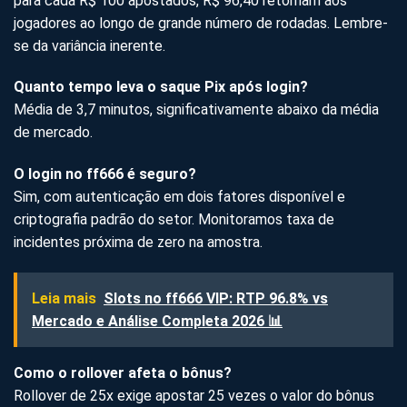
para cada R$ 100 apostados, R$ 96,40 retornam aos
jogadores ao longo de grande número de rodadas. Lembre-
se da variância inerente.
Quanto tempo leva o saque Pix após login?
Média de 3,7 minutos, significativamente abaixo da média
de mercado.
O login no ff666 é seguro?
Sim, com autenticação em dois fatores disponível e
criptografia padrão do setor. Monitoramos taxa de
incidentes próxima de zero na amostra.
Leia mais
Slots no ff666 VIP: RTP 96.8% vs
Mercado e Análise Completa 2026 📊
Como o rollover afeta o bônus?
Rollover de 25x exige apostar 25 vezes o valor do bônus