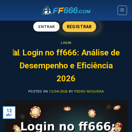
Skip
to
content
REGISTRAR
ENTRAR
LOGIN
📊 Login no ff666: Análise de
Desempenho e Eficiência
2026
POSTED ON
12/04/2026
BY
PEDRO NOGUEIRA
12
abr