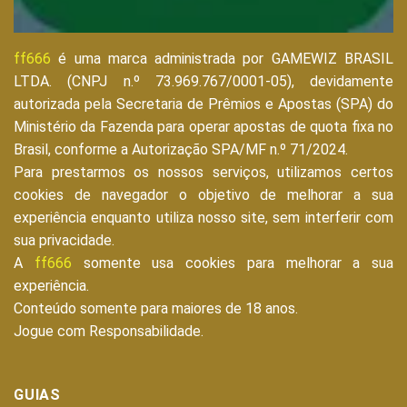
ff666
é uma marca administrada por GAMEWIZ BRASIL
LTDA. (CNPJ n.º 73.969.767/0001-05), devidamente
autorizada pela Secretaria de Prêmios e Apostas (SPA) do
Ministério da Fazenda para operar apostas de quota fixa no
Brasil, conforme a Autorização SPA/MF n.º 71/2024.
Para prestarmos os nossos serviços, utilizamos certos
cookies de navegador o objetivo de melhorar a sua
experiência enquanto utiliza nosso site, sem interferir com
sua privacidade.
A
ff666
somente usa cookies para melhorar a sua
experiência.
Conteúdo somente para maiores de 18 anos.
Jogue com Responsabilidade.
GUIAS