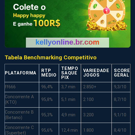
Tabela Benchmarking Competitivo
TEMPO
RTP
VARIEDADE
SCORE
PLATAFORMA
SAQUE
MÉDIO
JOGOS
GERAL
PIX
ff666
96,4%
3,7 min
2.850+
9,3/10
Concorrente A
95,8%
5,1 min
2.100
8,7/10
(KTO)
Concorrente B
95,3%
4,9 min
3.200
9,1/10
(Betano)
Concorrente C
95,6%
12,4 min
1.800
8,4/10
(Superbet)