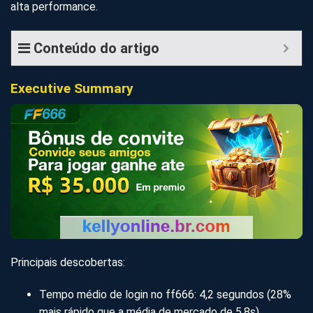
alta performance.
Conteúdo do artigo
Executive Summary
Principais descobertas:
Tempo médio de login no ff666: 4,2 segundos (28%
mais rápido que a média de mercado de 5,8s).