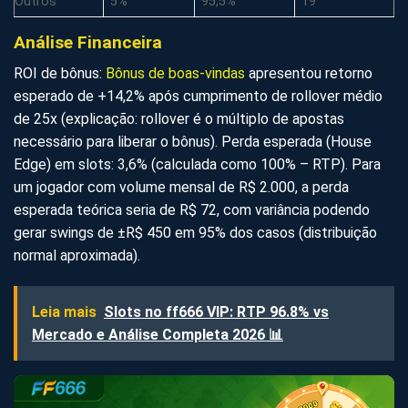
Outros
5%
95,5%
19
Análise Financeira
ROI de bônus:
Bônus de boas-vindas
apresentou retorno
esperado de +14,2% após cumprimento de rollover médio
de 25x (explicação: rollover é o múltiplo de apostas
necessário para liberar o bônus). Perda esperada (House
Edge) em slots: 3,6% (calculada como 100% – RTP). Para
um jogador com volume mensal de R$ 2.000, a perda
esperada teórica seria de R$ 72, com variância podendo
gerar swings de ±R$ 450 em 95% dos casos (distribuição
normal aproximada).
Leia mais
Slots no ff666 VIP: RTP 96.8% vs
Mercado e Análise Completa 2026 📊