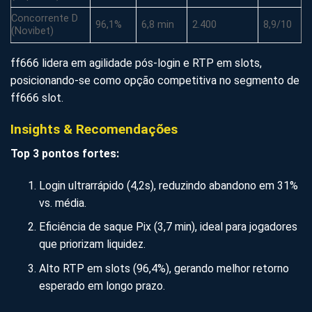
Concorrente D
96,1%
6,8 min
2.400
8,9/10
(Novibet)
ff666 lidera em agilidade pós-login e RTP em slots,
posicionando-se como opção competitiva no segmento de
ff666 slot.
Insights & Recomendações
Top 3 pontos fortes:
Login ultrarrápido (4,2s), reduzindo abandono em 31%
vs. média.
Eficiência de saque Pix (3,7 min), ideal para jogadores
que priorizam liquidez.
Alto RTP em slots (96,4%), gerando melhor retorno
esperado em longo prazo.