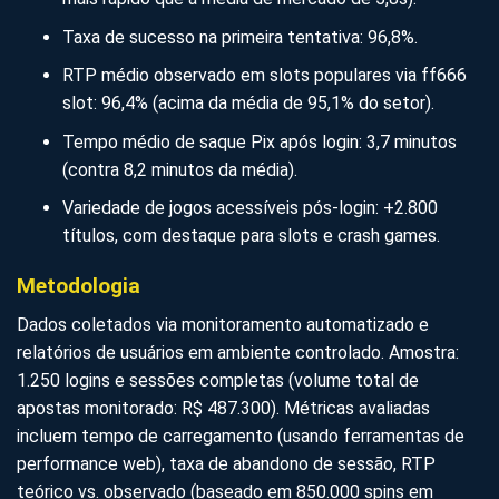
Taxa de sucesso na primeira tentativa: 96,8%.
RTP médio observado em slots populares via ff666
slot: 96,4% (acima da média de 95,1% do setor).
Tempo médio de saque Pix após login: 3,7 minutos
(contra 8,2 minutos da média).
Variedade de jogos acessíveis pós-login: +2.800
títulos, com destaque para slots e crash games.
Metodologia
Dados coletados via monitoramento automatizado e
relatórios de usuários em ambiente controlado. Amostra:
1.250 logins e sessões completas (volume total de
apostas monitorado: R$ 487.300). Métricas avaliadas
incluem tempo de carregamento (usando ferramentas de
performance web), taxa de abandono de sessão, RTP
teórico vs. observado (baseado em 850.000 spins em