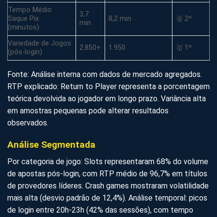
Tempo Médio
3,7
Saque Pix
8,2 min
🥈 2º
min
(minutos)
Variedade de Jogos
2.850+
1.950
🥇 1º
(pós-login)
Fonte: Análise interna com dados de mercado agregados.
RTP explicado: Return to Player representa a porcentagem
teórica devolvida ao jogador em longo prazo. Variância alta
em amostras pequenas pode alterar resultados
observados.
Análise Segmentada
Por categoria de jogo: Slots representaram 68% do volume
de apostas pós-login, com RTP médio de 96,7% em títulos
de provedores líderes. Crash games mostraram volatilidade
mais alta (desvio padrão de 12,4%). Análise temporal: picos
de login entre 20h-23h (42% das sessões), com tempo